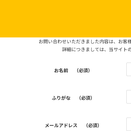
Skip
Skip
to
to
the
the
content
Navigation
お問い合わせいただきました内容は、お客
詳細につきましては、当サイト
お名前
（必須）
ふりがな
（必須）
メールアドレス
（必須）